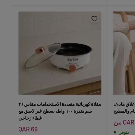
غلاق هادئ،
مقلاة كهربائية متعددة الاستخدامات مقاس ٢٦
م والمطبخ
سم بقدرة ٦٠٠ واط، بسطح غير لاصق مع
غطاء زجاجي
سعر
QAR 4
البيع
سعر
QAR 69
متوفر
البيع