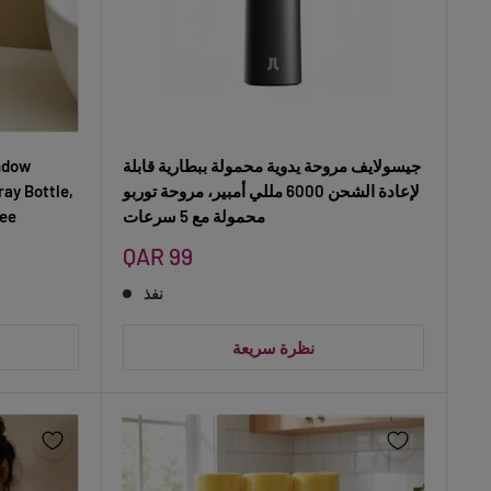
جيسولايف مروحة يدوية محمولة ببطارية قابلة
ndow
لإعادة الشحن 6000 مللي أمبير، مروحة توربو
ray Bottle,
محمولة مع 5 سرعات
gee
سعر
QAR 99
البيع
نفذ
نظرة سريعة