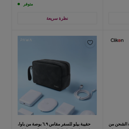
متوفر
نظرة سريعة
دة الشحن من
حقيبة بيلو للسفر مقاس ٦.٩ بوصة من باوا،