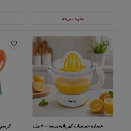
نظرة سريعة
عصارة حمضيات كهربائية بسعة ٧٠٠ مل،
كرسي إ