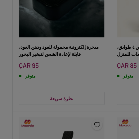
عربة تخزين متحركة مكونة من ٤ طوابق،
مبخرة إلكترونية محمولة للعود ودهن العود،
مات للمنزل
قابلة لإعادة الشحن لتبخير البخور
سعر
سعر
QAR 95
QAR 85
البيع
البيع
متوفر
متوفر
نظرة سريعة