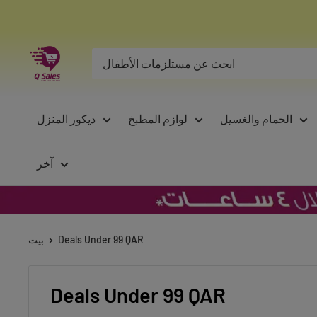
تخطى
الى
المحتوى
Qsales
Online
Shopping
الحمام والغسيل
لوازم المطبخ
ديكور المنزل
آخر
Deals Under 99 QAR
بيت
Deals Under 99 QAR