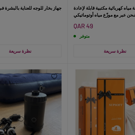
مياه كهربائية مكتبية قابلة لإعادة
جهاز بخار للوجه للعناية بالبشرة ف
حن عبر مع موزّع مياه أوتوماتيكي
سعر
QAR 49
البيع
متوفر
نظرة سريعة
نظرة سريعة