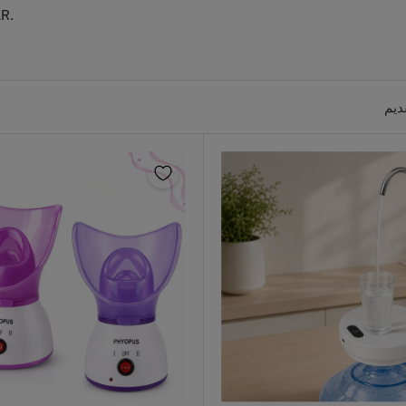
AR.
ديم