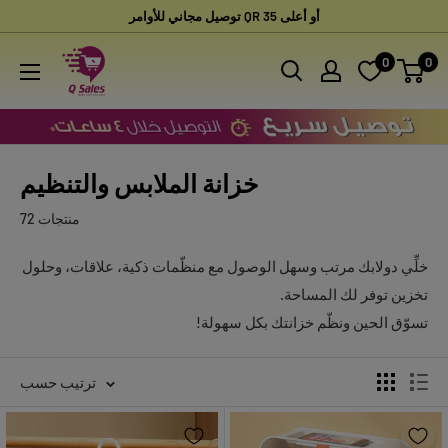
تخطى
توصيل مجاني للأوامر QR 35 أو أعلى
الى
Qsales
0
0
المحتوى
Online
Shopping
خزانة الملابس والتنظيم
72 منتجات
خلِّي دولابك مرتب وسهل الوصول مع منظّمات ذكية، علاقات، وحلول
تخزين توفر لك المساحة.
تسوّق الحين ونظّم خزانتك بكل سهولة!
ترتيب حسب