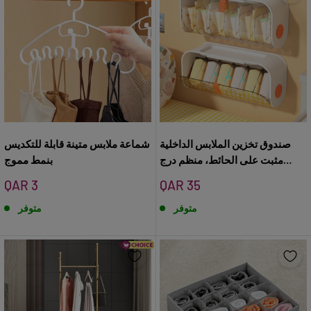
صندوق تخزين الملابس الداخلية
شماعة ملابس متينة قابلة للتكديس
مثبت على الحائط، منظم درج
بنمط مموج
تخزين الملابس الداخلية مكون من 6
سعر
سعر
QAR 3
QAR 35
خلايا قابلة للتعديل
البيع
البيع
متوفر
متوفر