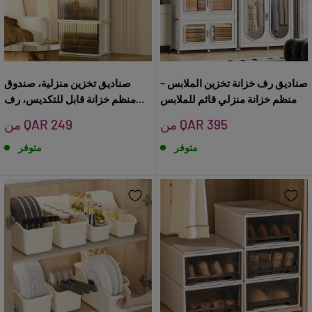
صناديق رف خزانة تخزين الملابس –
صناديق تخزين منزلية، صندوق
منظم خزانة منزلي قائم للملابس
منظم خزانة قابل للتكديس، رف
تخزين متعدد الوظائف للأغراض
سعر
سعر
من QAR 395
من QAR 249
المنزلية
البيع
البيع
متوفر
متوفر