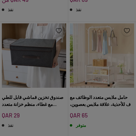
البيع
البيع
نفذ
نفذ
حامل ملابس متعدد الوظائف مع
صندوق تخزين قماشي قابل للطي
رف للأحذية، علاقة ملابس بعصوين،
مع غطاء، منظم خزانة متعدد
رف للمعاطف والقبعات
الأغراض للملابس والتخزين
سعر
سعر
QAR 29
QAR 65
المنزلي
البيع
البيع
متوفر
نفذ