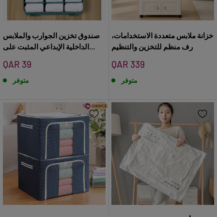
خزانة ملابس متعددة الاستخدامات،
صندوق تخزين الجوارب والملابس
رف منظم للتخزين والتنظيم
الداخلية الإبداعي المثبت على
الحائط
سعر
سعر
QAR 39
QAR 339
البيع
البيع
متوفر
متوفر