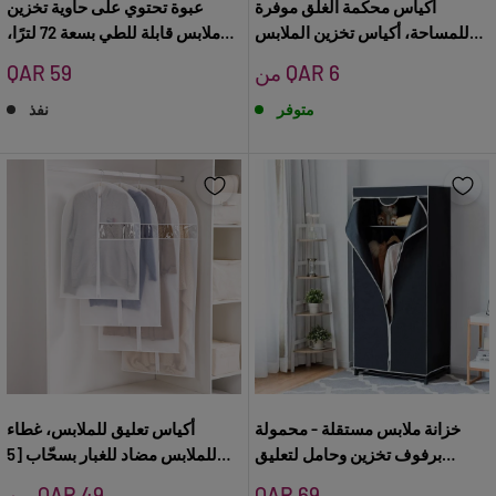
أكياس محكمة الغلق موفرة
عبوة تحتوي على حاوية تخزين
للمساحة، أكياس تخزين الملابس
ملابس قابلة للطي بسعة 72 لترًا،
المضغوطة القابلة لإعادة
ومنظم خزانة بسعة كبيرة مع إطار
سعر
سعر
من QAR 6
QAR 59
الاستخدام
فولاذي للدعم
البيع
البيع
متوفر
نفذ
خزانة ملابس مستقلة - محمولة
أكياس تعليق للملابس، غطاء
برفوف تخزين وحامل لتعليق
للملابس مضاد للغبار بسحّاب [5
الملابس
قطع]
سعر
سعر
QAR 69
من QAR 49