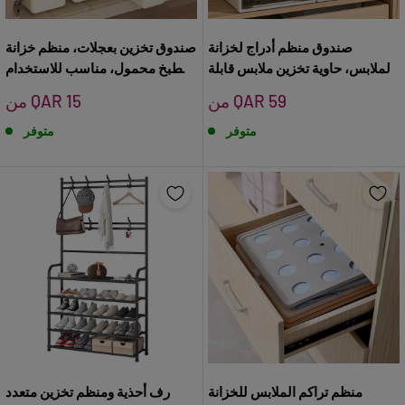
صندوق منظم أدراج لخزانة
صندوق تخزين بعجلات، منظم خزانة
الملابس، حاوية تخزين ملابس قابلة
مطبخ محمول، مناسب للاستخدام
للتكديس، منظم للجوارب
في المنزل أو المخزن أو الخزانة
سعر
سعر
من QAR 59
من QAR 15
والملابس الداخلية
البيع
البيع
متوفر
متوفر
منظم تراكم الملابس للخزانة
رف أحذية ومنظم تخزين متعدد