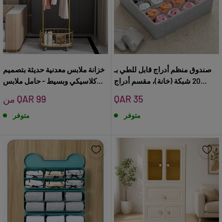
صندوق منظم أدراج قابل للطي بـ
خزانة ملابس معدنية حديثة بتصميم
20 شبكة (خانة)، مقسم أدراج
كلاسيكي وبسيط - حامل ملابس
وفواصل للتخزين
بخاصية الدوران ومزود بعجلات
سعر
سعر
QAR 35
من QAR 99
البيع
البيع
متوفر
متوفر