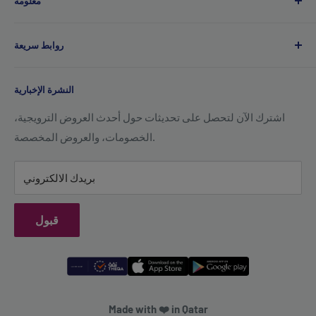
معلومة
CR رقم 183891
المنطقة: 91 ، الشارع: 2045 ، المبنى: 44 ،
معلومات عنا
وادي أبا ساليل - قطر
روابط سريعة
اتصل بنا
+974 70119277
وظائف
سياسة الخصوصية
support@qsales.qa
النشرة الإخبارية
FAQ
شروط الخدمة
السبت - الخميس / 8:00 صباحًا - 10:00 مساءً
سياسة الشحن
اشترك الآن لتحصل على تحديثات حول أحدث العروض الترويجية،
الخصومات، والعروض المخصصة.
سياسة الاسترجاع
بريدك الالكتروني
قبول
Made with ❤️ in Qatar