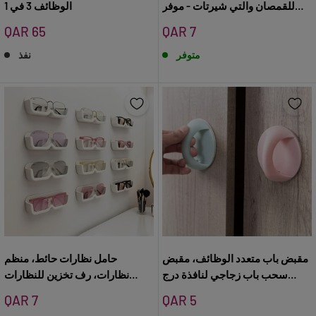
للقمصان والتي شيرتات - موفر
الوظائف 3 في 1
مساحة مرتب للخزانة
سعر
سعر
QAR 65
QAR 7
البيع
البيع
متوفر
نفذ
مقبض باب متعدد الوظائف، مقبض
حامل نظارات حائط، منظم
سحب باب زجاجي لنافذة درج
نظارات، رف تخزين للنظارات
الخزانة، رافع مقعد المرحاض
الشمسية
سعر
سعر
QAR 7
QAR 5
اللاصق
البيع
البيع